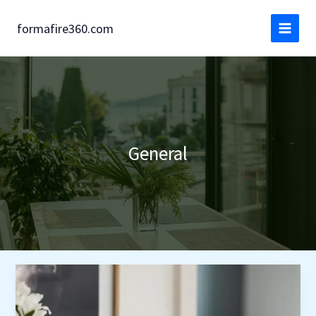
Ir
al
formafire360.com
contenido
General
Recomendaciones
para
los