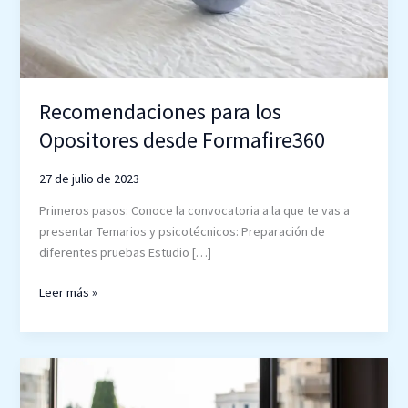
Recomendaciones para los
Opositores desde Formafire360
27 de julio de 2023
Primeros pasos: Conoce la convocatoria a la que te vas a
presentar Temarios y psicotécnicos: Preparación de
diferentes pruebas Estudio […]
Leer más »
Motivación
durante